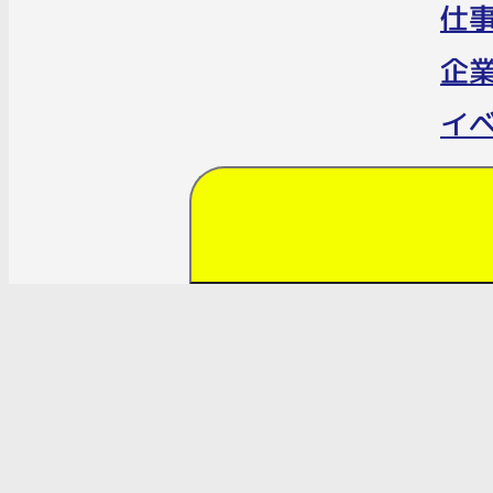
仕
企
イ
Cop